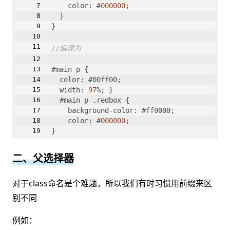
    color: #
000000
;
  }
}
//编译为
#main p {
  color: #00ff00;
  width: 
97
%; }
  #main p .redbox {
    background-color: #ff0000;
    color: #
000000
; 
}
二、父选择器
对于class命名是个难题，所以我们有时习惯用前缀来区
别不同
例如：