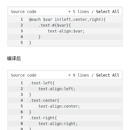
Source code
☀
5 lines
Select All
@each $var 
in
(left,center,right){
    .text-#{$var}{
        text-align:$var;
    }
}
编译后
Source code
☀
9 lines
Select All
.text-left{
    text-align:left;
}
.text-center{
    text-align:center;
}
.text-right{
    text-align:right;
}