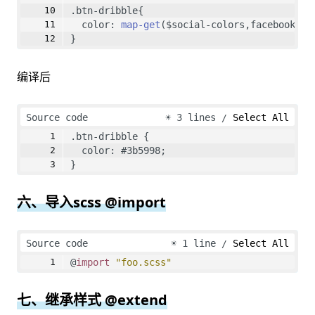
.btn-dribble{
  color: 
map-get
($social-colors,facebook);
}
编译后
Source code
☀
3 lines
Select All
.btn-dribble {
  color: #3b5998;
}
六、导入scss @import
Source code
☀
1 line
Select All
@
import
"foo.scss"
七、继承样式 @extend