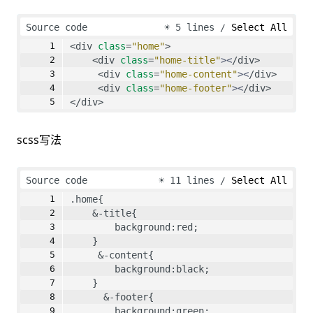
Source code
☀
5 lines
Select All
<div 
class
=
"home"
>
    <div 
class
=
"home-title"
><
/div>
     <div 
class
=
"home-content"
><
/div>
     <div 
class
=
"home-footer"
><
/div>
</div>
scss写法
Source code
☀
11 lines
Select All
.home{
    &-title{
        background:red;
    }
     &-content{
        background:black;
    }
      &-footer{
        background:green;