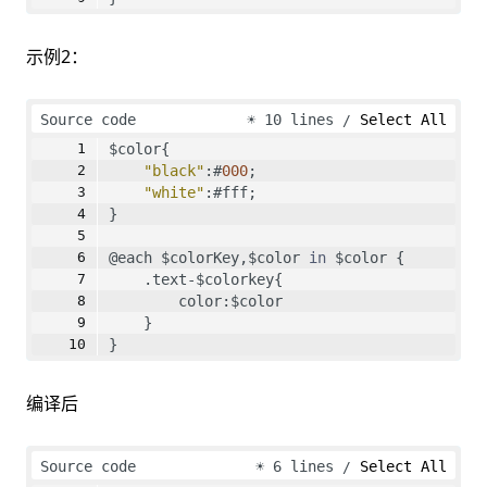
示例2：
Source code
☀
10 lines
Select All
$color{
"black"
:#
000
;
"white"
:#fff;
}
@each $colorKey,$color 
in
 $color {
    .text-$colorkey{
        color:$color
    }
}
编译后
Source code
☀
6 lines
Select All