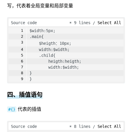
写，代表着全局变量和局部变量
Source code
☀
9 lines
Select All
$width:5px;
.main{
    $heigth：10px;
    width:$width;
    .child{
        heigth:heigth;
        width:$width;
}
}
四、插值语句
代表的插值
#{}
Source code
☀
8 lines
Select All