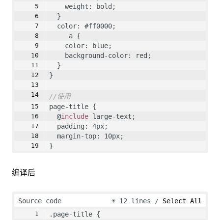
    weight: bold;
  }
  color: #ff0000;
     a {
    color: blue;
    background-color: red;
  }
}
//使用
page-title {
  @
include
 large-text;
  padding: 4px;
  margin-top: 10px;
}
编译后
Source code
☀
12 lines
Select All
.page-title {