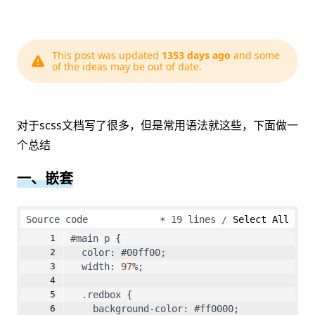
This post was updated
1353 days ago
and some
of the ideas may be out of date.
对于scss文档写了很多，但是常用语法就这些，下面做一
个总结
一、嵌套
Source code
☀
19 lines
Select All
#main p {
  color: #00ff00;
  width: 
97
%;
  .redbox {
    background-color: #ff0000;