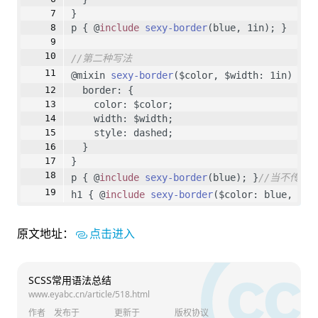
}
p { @
include
sexy-border
(blue, 1in); }
//第二种写法
@mixin 
sexy-border
($color, $width: 1in) { 
  border: {
    color: $color;
    width: $width;
    style: dashed;
  }
}
p { @
include
sexy-border
(blue); }
//当不传递
h1 { @
include
sexy-border
($color: blue, $wi
原文地址：
点击进入
SCSS常用语法总结
www.eyabc.cn/article/518.html
作者
发布于
更新于
版权协议