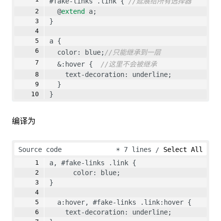
#fake-links .link { 
//延展给所有选择器
  @
extend
 a;
}
a {
  color: blue;
//只能继承到一层
  &:hover {  
//这里不会被继承
    text-decoration: underline;
  }
}
编译为
Source code
☀
7 lines
Select All
a, #fake-links .link {
      color: blue; 
}
  a:hover, #fake-links .link:hover {
    text-decoration: underline; 