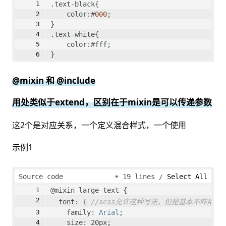
.text-black{
    color:#
000
;
}
.text-white{
    color:#fff;
}
@mixin 和 @include
用处类似于extend，区别在于mixin是可以传递参数
这2个是对应关系，一个定义混合样式，一个使用
示例1
Source code
☀
19 lines
Select All
@mixin large-text {
  font: { 
//scss允许这种写法，但是基本不咋用
    family: 
Arial
;
    size: 20px;