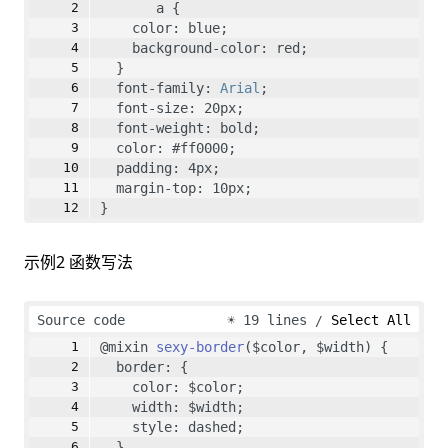
       a {
    color: blue;
    background-color: red;
  }
  font-family: 
Arial
;
  font-size: 20px;
  font-weight: bold;
  color: #ff0000;
  padding: 4px;
  margin-top: 10px; 
}
示例2 函数写法
Source code
☀
19 lines
Select All
@mixin 
sexy-border
($color, $width) {
  border: {
    color: $color;
    width: $width;
    style: dashed;
  }