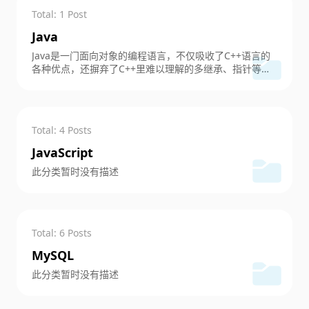
Total: 1 Post
Java
Java是一门面向对象的编程语言，不仅吸收了C++语言的
各种优点，还摒弃了C++里难以理解的多继承、指针等概
念，因此Java语言具有功能强大和简单易用两个特征。Jav
a语言作为静态面向对象编程语言的代表，极好地实现了
面向对象理论，允许程序员以优雅的思维方式进行复杂的
编程
Total: 4 Posts
JavaScript
此分类暂时没有描述
Total: 6 Posts
MySQL
此分类暂时没有描述