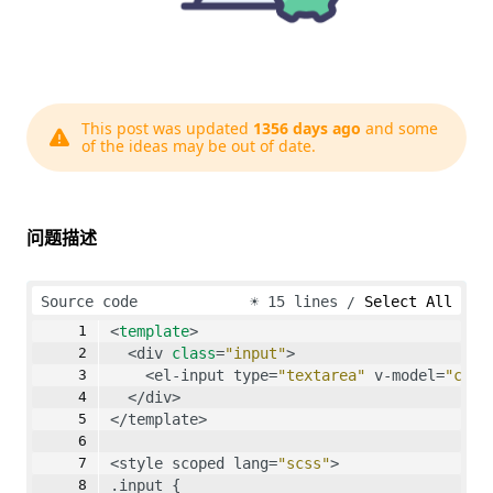
This post was updated
1356 days ago
and some
of the ideas may be out of date.
问题描述
Source code
☀
15 lines
Select All
<
template
>
  <div 
class
=
"input"
>
    <el-input type=
"textarea"
 v-model=
"cont
  </div>
</template>
<style scoped lang=
"scss"
>
.input {