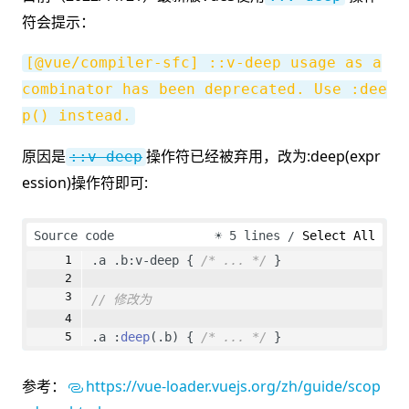
符会提示：
[@vue/compiler-sfc] ::v-deep usage as a
combinator has been deprecated. Use :dee
p() instead.
原因是
操作符已经被弃用，改为:deep(expr
::v-deep
ession)操作符即可:
Source code
☀
5 lines
Select All
.a .b:v-deep { 
/* ... */
 }
// 修改为
.a :
deep
(.b) { 
/* ... */
 }
参考：
https://vue-loader.vuejs.org/zh/guide/scop