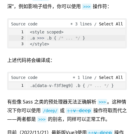
深”，例如影响子组件，你可以使用
操作符：
>>>
Source code
☀
3 lines
Select All
<style scoped>
.a 
>>>
 .b { 
/* ... */
 }
</style>
上述代码将会编译成：
Source code
☀
1 line
Select All
.a[data-v-f3f3eg9] .b { 
/* ... */
 }
有些像 Sass 之类的预处理器无法正确解析
。这种情
>>>
况下你可以使用
或
操作符取而代之
::v-deep
/deep/
——两者都是
的别名，同样可以正常工作。
>>>
目前（2022/11/21）最新版Vue3使用
操作
::v-deep