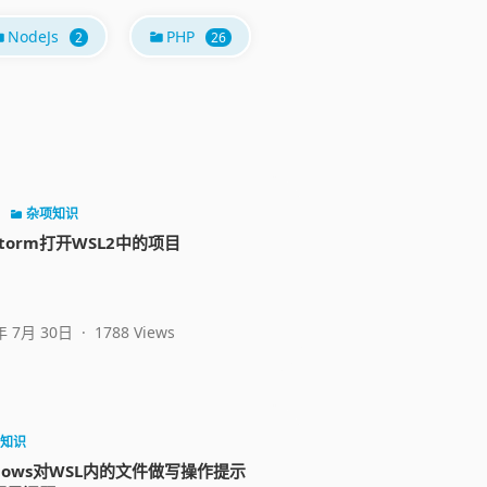
NodeJs
PHP
2
26
P
杂项知识
Storm打开WSL2中的项目
年 7月 30日
·
1788 Views
知识
dows对WSL内的文件做写操作提示