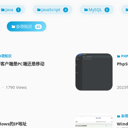
Java
JavaScript
MySQL
1
4
6
杂项知识
40
杂项知识
PH
t判断客户端是PC端还是移动
Php
·
1790 Views
2023
杂项
dows的IP地址
Win