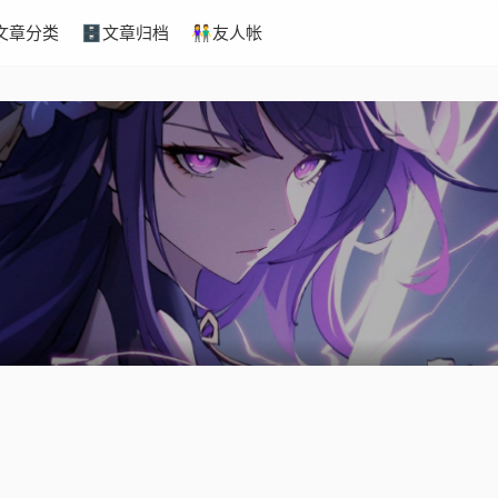
文章分类
🗄️文章归档
👫友人帐