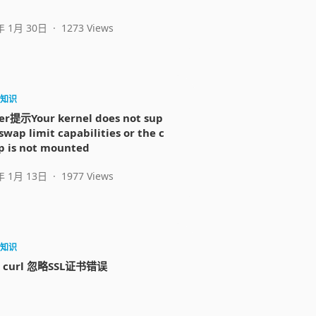
年 1月 30日
·
1273 Views
知识
er提示Your kernel does not sup
swap limit capabilities or the c
p is not mounted
年 1月 13日
·
1977 Views
知识
x curl 忽略SSL证书错误