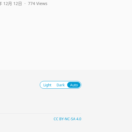
年 12月 12日
·
774 Views
Light
Dark
Auto
CC BY-NC-SA 4.0