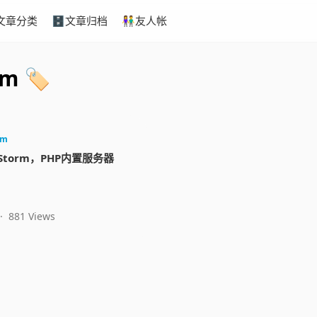
文章分类
🗄️文章归档
👫友人帐
m 🏷️
rm
hpStorm，PHP内置服务器
·
881 Views