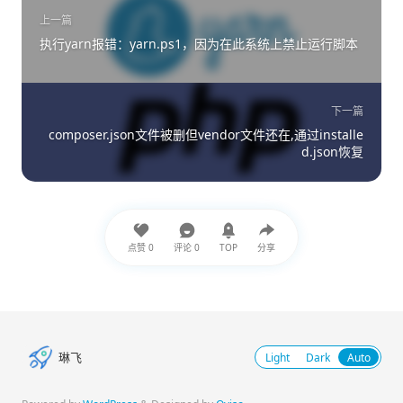
上一篇
执行yarn报错：yarn.ps1，因为在此系统上禁止运行脚本
下一篇
composer.json文件被删但vendor文件还在,通过installe
d.json恢复
点赞
0
评论
0
TOP
分享
琳飞
Light
Dark
Auto