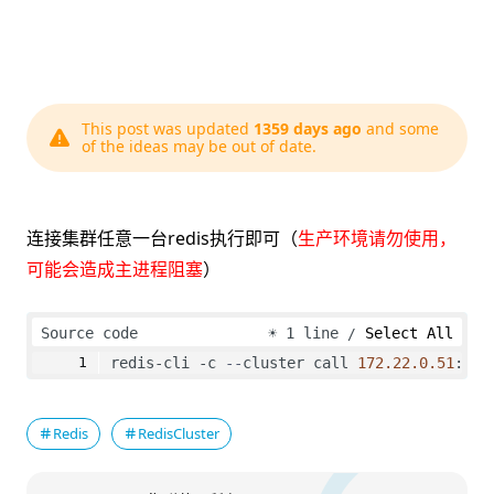
This post was updated
1359 days ago
and some
of the ideas may be out of date.
连接集群任意一台redis执行即可（
生产环境请勿使用，
可能会造成主进程阻塞
）
Source code
☀
1 line
Select All
redis-cli -c 
--
cluster call 
172.22.0.51
:
637
Redis
RedisCluster