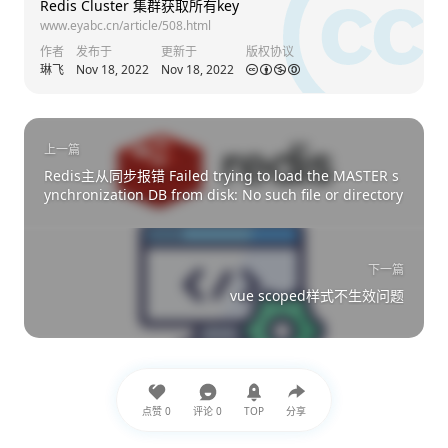
Redis Cluster 集群获取所有key
www.eyabc.cn/article/508.html
作者
发布于
更新于
版权协议
琳飞
Nov 18, 2022
Nov 18, 2022
上一篇
Redis主从同步报错 Failed trying to load the MASTER s
ynchronization DB from disk: No such file or directory
下一篇
vue scoped样式不生效问题
点赞
0
评论
0
TOP
分享