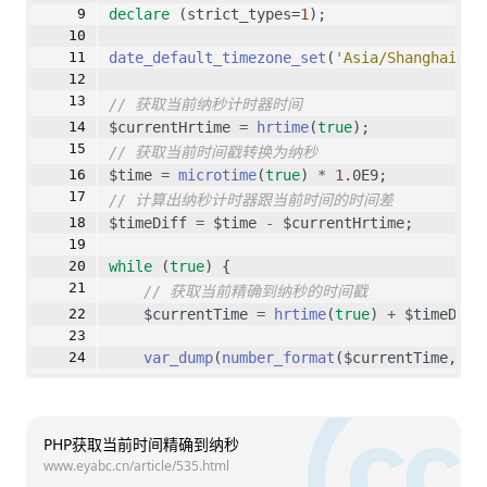
declare
 (strict_types=
1
);
date_default_timezone_set
(
'Asia/Shanghai'
);
// 获取当前纳秒计时器时间
$currentHrtime 
=
hrtime
(
true
);
// 获取当前时间戳转换为纳秒
$time 
=
microtime
(
true
) 
*
1
.0E9;
// 计算出纳秒计时器跟当前时间的时间差
$timeDiff 
=
 $time 
-
 $currentHrtime;
while
 (
true
) {
// 获取当前精确到纳秒的时间戳
    $currentTime 
=
hrtime
(
true
) 
+
 $timeDiff
var_dump
(
number_format
($currentTime, 
0
,
var_dump
(
date
(
'Y-m-d H:i:s'
, 
intval
($cu
sleep
(
1
);
PHP获取当前时间精确到纳秒
}
www.eyabc.cn/article/535.html