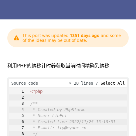
This post was updated
1351 days ago
and some
of the ideas may be out of date.
利用PHP的纳秒计时器获取当前时间精确到纳秒
Source code
☀
28 lines
Select All
<?php
/**
* Created by PhpStorm.
* User: LinFei
* Created time 2022/11/25 15:10:51
* E-mail: fly@eyabc.cn
*/