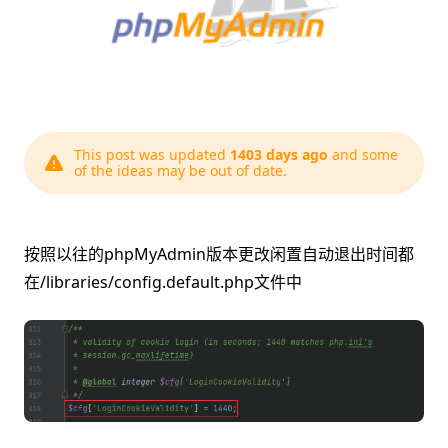
This post was updated
1403 days ago
and some
of the ideas may be out of date.
按照以往的phpMyAdmin版本更改闲置自动退出时间都
在/libraries/config.default.php文件中