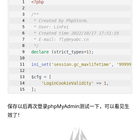
<?php
/**
* Created by PhpStorm.
* User: LinFei
* Created time 2022/10/17 17:51:19
* E-mail: fly@eyabc.cn
*/
declare
 (strict_types=
1
);
ini_set
(
'session.gc_maxlifetime'
, 
'99999999
$cfg 
=
 [
'LoginCookieValidity'
=>
1
,
];
保存以后再次登录phpMyAdmin测试一下，可以看见生
效了！