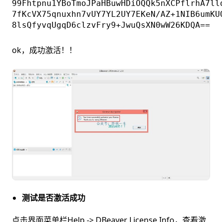
99Fhtpnu1YBoTmoJPaHBuwHDiOQQk5nXCPflrhA7ll
7fKcVX75qnuxhn7vUY7YL2UY7EKeN/AZ+1NIB6umKU
8lsQfyvqUgqD6clzvFry9+JwuQsXN0wW26KDQA==
ok，成功激活！！
测试是否激活成功
点击界面菜单栏Help -> DBeaver License Info，查看激