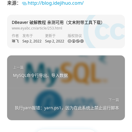
来源：
http://blog.idejihuo.com/
DBeaver 破解教程 亲测可用（文末附带工具下载）
www.eyabc.cn/article/253.html
作者
发布于
更新于
版权协议
琳飞
Sep 2, 2022
Sep 2, 2022
上一篇
MySQL命令行导出、导入数据
下一篇
执行yarn报错：yarn.ps1，因为在此系统上禁止运行脚本