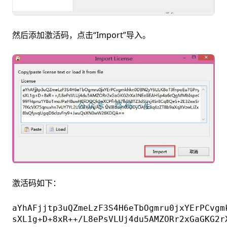
然后添加激活码，点击“Import”导入。
激活码如下：
aYhAFjjtp3uQZmeLzF3S4H6eTbOgmru0jxYErPCvgm
sXL1g+D+8xR++/L8ePsVLUj4du5AMZORr2xGaGKG2r